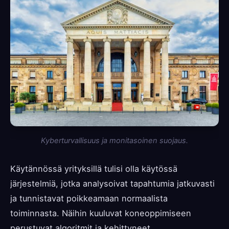
Kyberturvallisuus ja monitasoinen suojaus.
Käytännössä yrityksillä tulisi olla käytössä
järjestelmiä, jotka analysoivat tapahtumia jatkuvasti
ja tunnistavat poikkeamaan normaalista
toiminnasta. Näihin kuuluvat koneoppimiseen
perustuvat algoritmit ja kehittyneet