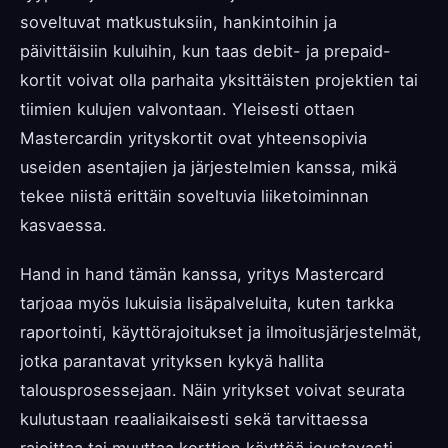
soveltuvat matkustuksiin, hankintoihin ja
päivittäisiin kuluihin, kun taas debit- ja prepaid-
kortit voivat olla parhaita yksittäisten projektien tai
tiimien kulujen valvontaan. Yleisesti ottaen
Mastercardin yrityskortit ovat yhteensopivia
useiden asentajien ja järjestelmien kanssa, mikä
tekee niistä erittäin soveltuvia liiketoiminnan
kasvaessa.
Hand in hand tämän kanssa, yritys Mastercard
tarjoaa myös lukuisia lisäpalveluita, kuten tarkka
raportointi, käyttörajoitukset ja ilmoitusjärjestelmät,
jotka parantavat yrityksen kykyä hallita
talousprosessejaan. Näin yritykset voivat seurata
kulutustaan reaaliaikaisesti sekä tarvittaessa