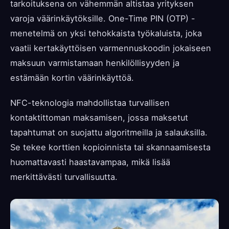
tarkoituksena on vähemmän altistaa yrityksen
varoja väärinkäytöksille. One-Time PIN (OTP) -
menetelmä on yksi tehokkaista työkaluista, joka
vaatii kertakäyttöisen varmennuskoodin jokaiseen
maksuun varmistamaan henkilöllisyyden ja
estämään kortin väärinkäyttöä.
NFC-teknologia mahdollistaa turvallisen
kontaktittoman maksamisen, jossa maksetut
tapahtumat on suojattu algoritmeilla ja salauksilla.
Se tekee korttien kopioinnista tai skannaamisesta
huomattavasti haastavampaa, mikä lisää
merkittävästi turvallisuutta.