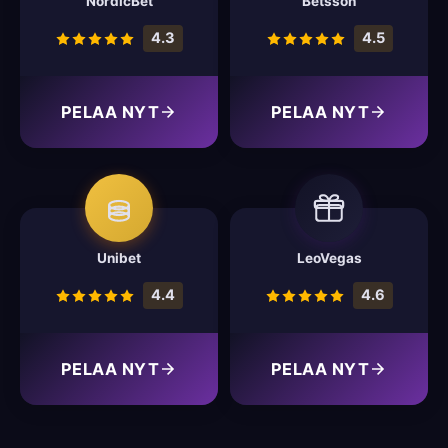
NordicBet
Betsson
4.3
4.5
PELAA NYT
PELAA NYT
Unibet
LeoVegas
4.4
4.6
PELAA NYT
PELAA NYT