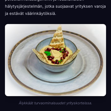
hälytysjärjestelmän, jotka suojaavat yrityksen varoja
ja estävät väärinkäytöksiä.
Älykkäät turvaominaisuudet yrityskorteissa.