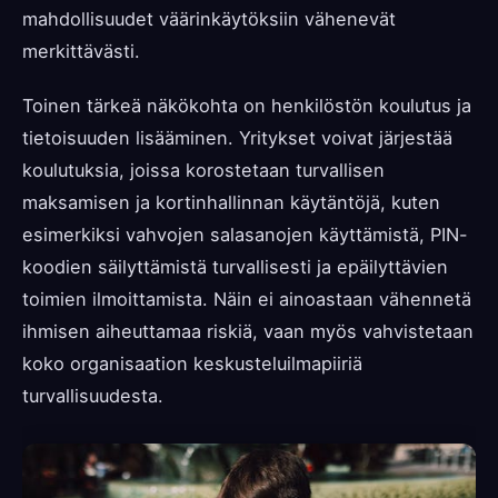
mahdollisuudet väärinkäytöksiin vähenevät
merkittävästi.
Toinen tärkeä näkökohta on henkilöstön koulutus ja
tietoisuuden lisääminen. Yritykset voivat järjestää
koulutuksia, joissa korostetaan turvallisen
maksamisen ja kortinhallinnan käytäntöjä, kuten
esimerkiksi vahvojen salasanojen käyttämistä, PIN-
koodien säilyttämistä turvallisesti ja epäilyttävien
toimien ilmoittamista. Näin ei ainoastaan vähennetä
ihmisen aiheuttamaa riskiä, vaan myös vahvistetaan
koko organisaation keskusteluilmapiiriä
turvallisuudesta.