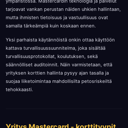
ympäristössä. Mastercardin teknologia ja palvelut
tarjoavat vankan perustan näiden uhkien hallintaan,
mutta ihmisten tietoisuus ja vastuullisuus ovat
samalla tärkeämpiä kuin koskaan ennen.
Yksi parhaista käytännöistä onkin ottaa käyttöön
kattava turvallisuussuunnitelma, joka sisältää
turvallisuusprotokollat, koulutuksen, sekä
säännölliset auditoinnit. Näin varmistetaan, että
yrityksen korttien hallinta pysyy ajan tasalla ja
suojaa liiketoimintaa mahdollisilta petosriskeiltä
tehokkaasti.
Yritys Mastercard - korttityypit