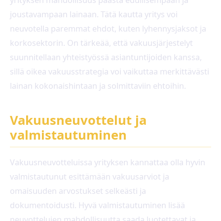
yrityksen mahdollisuus päästä edullisempaan ja
joustavampaan lainaan. Tätä kautta yritys voi
neuvotella paremmat ehdot, kuten lyhennysjaksot ja
korkosektorin. On tärkeää, että vakuusjärjestelyt
suunnitellaan yhteistyössä asiantuntijoiden kanssa,
sillä oikea vakuusstrategia voi vaikuttaa merkittävästi
lainan kokonaishintaan ja solmittaviin ehtoihin.
Vakuusneuvottelut ja
valmistautuminen
Vakuusneuvotteluissa yrityksen kannattaa olla hyvin
valmistautunut esittämään vakuusarviot ja
omaisuuden arvostukset selkeästi ja
dokumentoidusti. Hyvä valmistautuminen lisää
neuvottelujen mahdollisuutta saada luotettavat ja