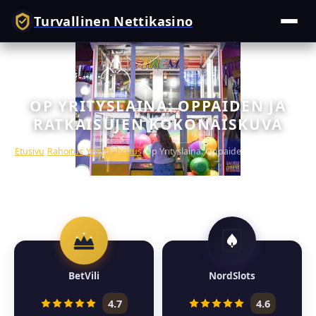
Turvallinen Nettikasino
OP YRITYSLAINA: OPPAIDEN JA
RATKAISUJEN KOKONAISKUVA
Etusivu
Rahoitus
Yritysrahoitus
Op Yrityslaina: Oppaiden Ja Ratkaisuj...
BetVili
NordSlots
4.7
4.6