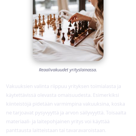
Reaalivakuudet yrityslainassa.
Vakuuksien valinta riippuu yrityksen toimialasta ja
käytettävissä olevasta omaisuudesta. Esimerkiksi
kiinteistöjä pidetään varmimpina vakuuksina, koska
ne tarjoavat pysyvyyttä ja arvon säilyvyyttä. Toisaalta
materiaali- ja laitepohjainen yritys voi käyttää
panttausta laitteistaan tai tavaravaroistaan.