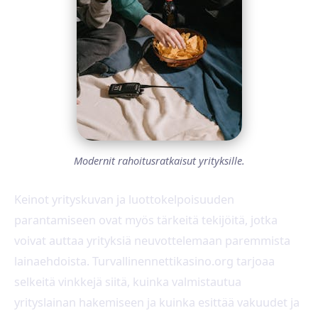
Modernit rahoitusratkaisut yrityksille.
Keinot yrityskuvan ja luottokelpoisuuden
parantamiseen ovat myös tärkeitä tekijöitä, jotka
voivat auttaa yrityksiä neuvottelemaan paremmista
lainaehdoista. Turvallinennettikasino.org tarjoaa
selkeitä vinkkejä siitä, kuinka valmistautua
yrityslainan hakemiseen ja kuinka esittää vakuudet ja