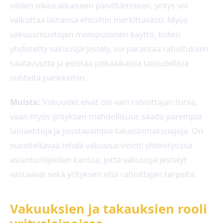
niiden oikea-aikaiseen päivittämiseen, yritys voi
vaikuttaa lainansa ehtoihin merkittävästi. Myös
vakuusmuotojen monipuolinen käyttö, kuten
yhdistetty vakuusjärjestely, voi parantaa rahoituksen
saatavuutta ja edistää pitkäaikaisia taloudellisia
suhteita pankkeihin.
Muista:
Vakuudet eivät ole vain rahoittajan turva,
vaan myös yrityksen mahdollisuus saada parempia
lainaehtoja ja joustavampia takaisinmaksuajoja. On
suositeltavaa tehdä vakuusarviointi yhteistyössä
asiantuntijoiden kanssa, jotta vakuusjärjestelyt
vastaavat sekä yrityksen että rahoittajan tarpeita.
Vakuuksien ja takauksien rooli