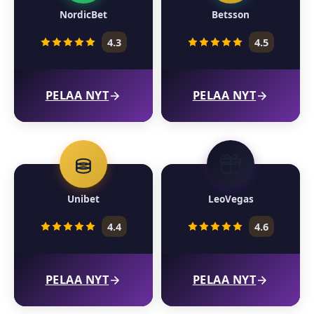
NordicBet
Betsson
4.3
4.5
PELAA NYT
PELAA NYT
Unibet
LeoVegas
4.4
4.6
PELAA NYT
PELAA NYT