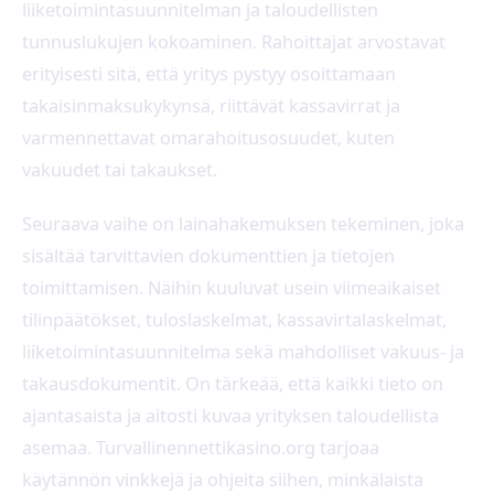
liiketoimintasuunnitelman ja taloudellisten
tunnuslukujen kokoaminen. Rahoittajat arvostavat
erityisesti sitä, että yritys pystyy osoittamaan
takaisinmaksukykynsä, riittävät kassavirrat ja
varmennettavat omarahoitusosuudet, kuten
vakuudet tai takaukset.
Seuraava vaihe on lainahakemuksen tekeminen, joka
sisältää tarvittavien dokumenttien ja tietojen
toimittamisen. Näihin kuuluvat usein viimeaikaiset
tilinpäätökset, tuloslaskelmat, kassavirtalaskelmat,
liiketoimintasuunnitelma sekä mahdolliset vakuus- ja
takausdokumentit. On tärkeää, että kaikki tieto on
ajantasaista ja aitosti kuvaa yrityksen taloudellista
asemaa. Turvallinennettikasino.org tarjoaa
käytännön vinkkejä ja ohjeita siihen, minkälaista