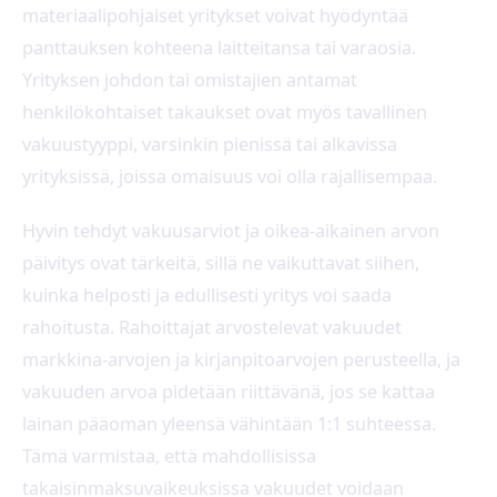
materiaalipohjaiset yritykset voivat hyödyntää
panttauksen kohteena laitteitansa tai varaosia.
Yrityksen johdon tai omistajien antamat
henkilökohtaiset takaukset ovat myös tavallinen
vakuustyyppi, varsinkin pienissä tai alkavissa
yrityksissä, joissa omaisuus voi olla rajallisempaa.
Hyvin tehdyt vakuusarviot ja oikea-aikainen arvon
päivitys ovat tärkeitä, sillä ne vaikuttavat siihen,
kuinka helposti ja edullisesti yritys voi saada
rahoitusta. Rahoittajat arvostelevat vakuudet
markkina-arvojen ja kirjanpitoarvojen perusteella, ja
vakuuden arvoa pidetään riittävänä, jos se kattaa
lainan pääoman yleensä vähintään 1:1 suhteessa.
Tämä varmistaa, että mahdollisissa
takaisinmaksuvaikeuksissa vakuudet voidaan