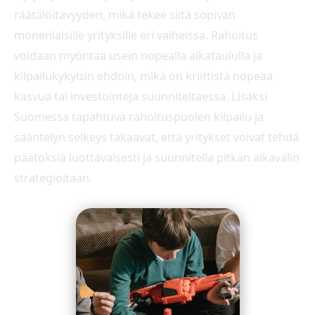
räätälöitävyyden, mikä tekee siitä sopivan
monenlaisille yrityksille eri vaiheissa. Rahoitus
voidaan myöntää usein nopealla aikataululla ja
kilpailukykyisin ehdoin, mikä on kriittistä nopeaa
kasvua tai investointeja suunniteltaessa. Lisäksi
Suomessa tapahtuva rahoituspuolen kilpailu ja
sääntelyn selkeys takaavat, että yritykset voivat tehdä
päätöksiä luottavaisesti ja suunnitella pitkän aikavälin
strategioitaan.