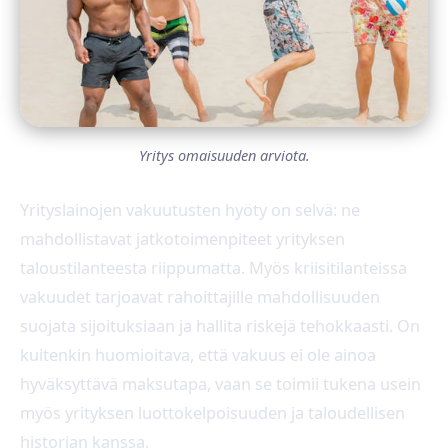
Yritys omaisuuden arviota.
Yrityslainojen vakuutusten hyöty on selvä: ne
mahdollistavat jatkotoimenpiteet yrityksen
taloustilanteesta riippumatta. Myös kriisitilanteissa
vakuudet tarjoavat rahoittajille mahdollisuuden
suojata sijoituksiaan ja hallita riskejä tehokkaasti. On
kuitenkin huomioitava, että vakuus ei ole ainoa
hyväksyttävä maksutapa, vaan se toimii tukena usein
myös yrityksen luottokelpoisuuden ja taloudellisen
historian kanssa.