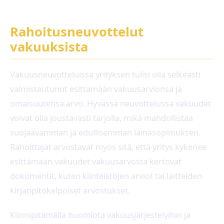
Rahoitusneuvottelut
vakuuksista
Vakuusneuvotteluissa yrityksen tulisi olla selkeästi
valmistautunut esittämään vakuusarvionsa ja
omaisuutensa arvo. Hyvässä neuvottelussa vakuudet
voivat olla joustavasti tarjolla, mikä mahdollistaa
suojaavamman ja edullisemman lainasopimuksen.
Rahoittajat arvostavat myös sitä, että yritys kykenee
esittämään vakuudet vakuusarvosta kertovat
dokumentit, kuten kiinteistöjen arviot tai laitteiden
kirjanpitokelpoiset arvostukset.
Kiinnipitämällä huomiota vakuusjärjestelyihin ja