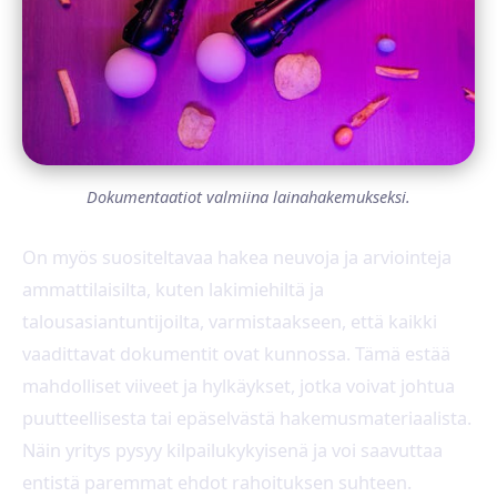
Dokumentaatiot valmiina lainahakemukseksi.
On myös suositeltavaa hakea neuvoja ja arviointeja
ammattilaisilta, kuten lakimiehiltä ja
talousasiantuntijoilta, varmistaakseen, että kaikki
vaadittavat dokumentit ovat kunnossa. Tämä estää
mahdolliset viiveet ja hylkäykset, jotka voivat johtua
puutteellisesta tai epäselvästä hakemusmateriaalista.
Näin yritys pysyy kilpailukykyisenä ja voi saavuttaa
entistä paremmat ehdot rahoituksen suhteen.