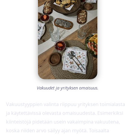
Vakuudet ja yrityksen omaisuus.
Vakuustyyppien valinta riippuu yrityksen toimialasta
ja käytettävissä olevasta omaisuudesta. Esimerkiksi
kiinteistöjä pidetään usein vakaimpina vakuutena,
koska niiden arvo säilyy ajan myötä. Toisaalta