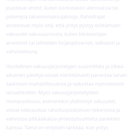
joustavat ehdot, kuten korkotason alennuksia tai
pidempiä takaisinmaksujaksoja. Rahoittajat
arvostavat myös sitä, että yritys pystyy esittämään
vakuudet vakuusarvosta, kuten kiinteistöjen
arvioinnit tai laitteiden kirjanpitoarvot, selkeästi ja
vahvistettuna.
Huolellinen vakuusjärjestelyjen suunnittelu ja oikea-
aikainen päivitys voivat merkittävästi parantaa lainan
saamisen mahdollisuuksia ja vaikuttaa myönteisesti
lainaehtoihin. Myös vakuusjärjestelyiden
monipuolisuus, esimerkiksi yhdistetyt vakuudet,
voivat edesauttaa rahoituspäätöksen tekemistä ja
vahvistaa pitkäaikaisia yhteistyösuhteita pankkien
kanssa. Tämä on erityisen tärkeää, kun yritys