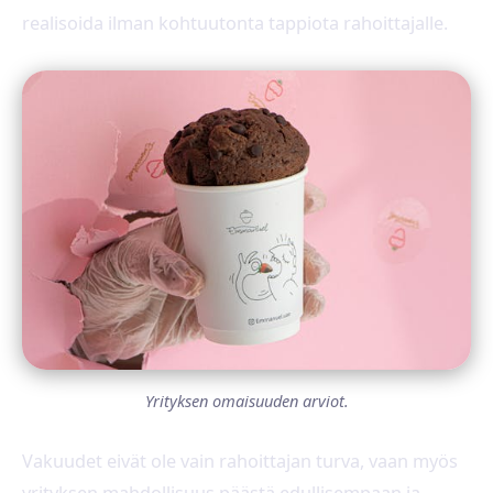
realisoida ilman kohtuutonta tappiota rahoittajalle.
Yrityksen omaisuuden arviot.
Vakuudet eivät ole vain rahoittajan turva, vaan myös