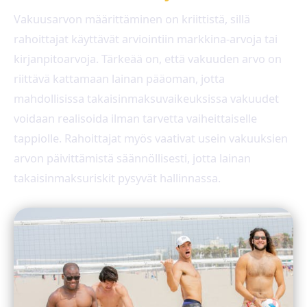
Vakuusarvon määrittäminen on kriittistä, sillä
rahoittajat käyttävät arviointiin markkina-arvoja tai
kirjanpitoarvoja. Tärkeää on, että vakuuden arvo on
riittävä kattamaan lainan pääoman, jotta
mahdollisissa takaisinmaksuvaikeuksissa vakuudet
voidaan realisoida ilman tarvetta vaiheittaiselle
tappiolle. Rahoittajat myös vaativat usein vakuuksien
arvon päivittämistä säännöllisesti, jotta lainan
takaisinmaksuriskit pysyvät hallinnassa.