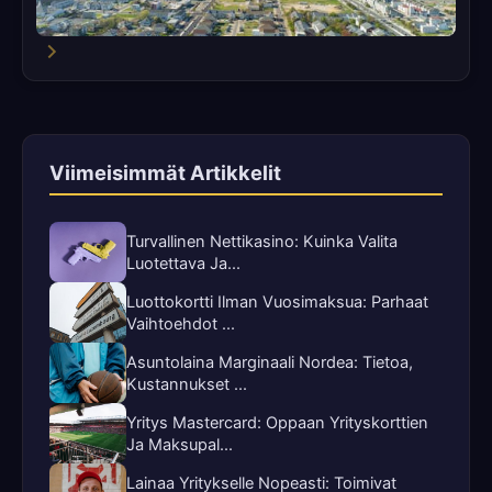
Viimeisimmät Artikkelit
Turvallinen Nettikasino: Kuinka Valita
Luotettava Ja...
Luottokortti Ilman Vuosimaksua: Parhaat
Vaihtoehdot ...
Asuntolaina Marginaali Nordea: Tietoa,
Kustannukset ...
Yritys Mastercard: Oppaan Yrityskorttien
Ja Maksupal...
Lainaa Yritykselle Nopeasti: Toimivat