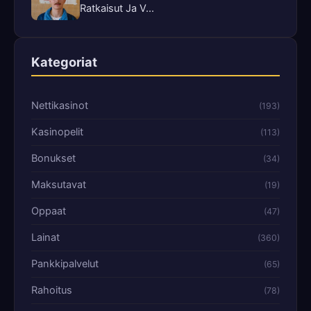
Ratkaisut Ja V...
Kategoriat
Nettikasinot
(193)
Kasinopelit
(113)
Bonukset
(34)
Maksutavat
(19)
Oppaat
(47)
Lainat
(360)
Pankkipalvelut
(65)
Rahoitus
(78)