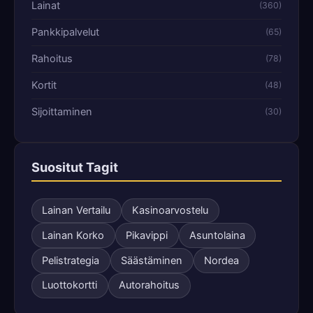
Lainat
(360)
Pankkipalvelut
(65)
Rahoitus
(78)
Kortit
(48)
Sijoittaminen
(30)
Suositut Tagit
Lainan Vertailu
Kasinoarvostelu
Lainan Korko
Pikavippi
Asuntolaina
Pelistrategia
Säästäminen
Nordea
Luottokortti
Autorahoitus