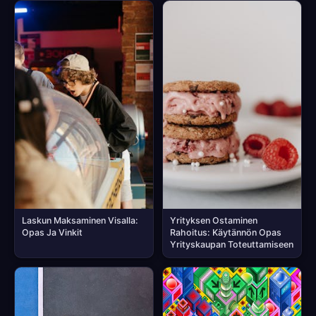
Laskun Maksaminen Visalla:
Yrityksen Ostaminen
Opas Ja Vinkit
Rahoitus: Käytännön Opas
Yrityskaupan Toteuttamiseen