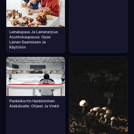
Lainalupaus Ja Lainatarjous
Asuntokaupassa: Opas
Lainan Saamiseen Ja
Käyttöön
Pankkikortin Hankkiminen
Alaikäiselle: Ohjeet Ja Vinkit