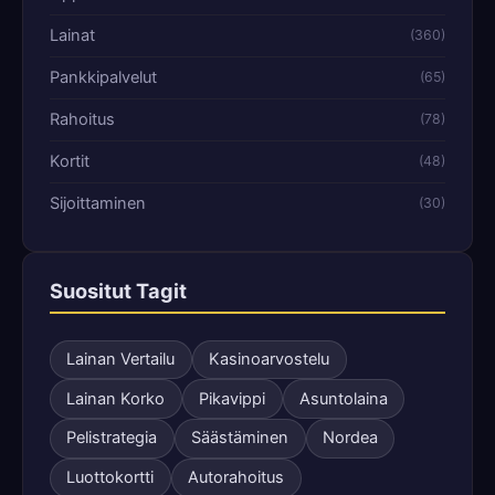
Lainat
(360)
Pankkipalvelut
(65)
Rahoitus
(78)
Kortit
(48)
Sijoittaminen
(30)
Suositut Tagit
Lainan Vertailu
Kasinoarvostelu
Lainan Korko
Pikavippi
Asuntolaina
Pelistrategia
Säästäminen
Nordea
Luottokortti
Autorahoitus