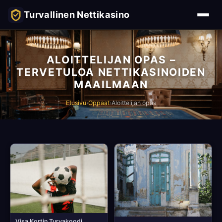
Turvallinen Nettikasino
ALOITTELIJAN OPAS –
TERVETULOA NETTIKASINOIDEN
MAAILMAAN
Etusivu
Oppaat
Aloittelijan opas
Visa Kortin Turvakoodi