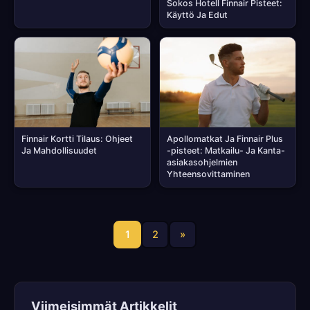
Sokos Hotell Finnair Pisteet:
Käyttö Ja Edut
Apollomatkat Ja Finnair Plus
Finnair Kortti Tilaus: Ohjeet
-pisteet: Matkailu- Ja Kanta-
Ja Mahdollisuudet
asiakasohjelmien
Yhteensovittaminen
1
2
»
Viimeisimmät Artikkelit