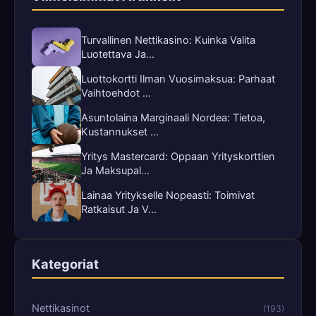
Turvallinen Nettikasino: Kuinka Valita
Luotettava Ja...
Luottokortti Ilman Vuosimaksua: Parhaat
Vaihtoehdot ...
Asuntolaina Marginaali Nordea: Tietoa,
Kustannukset ...
Yritys Mastercard: Oppaan Yrityskorttien
Ja Maksupal...
Lainaa Yritykselle Nopeasti: Toimivat
Ratkaisut Ja V...
Kategoriat
Nettikasinot
(193)