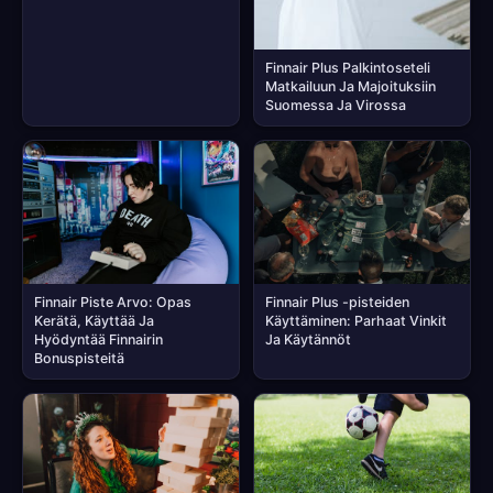
Finnair Plus Palkintoseteli
Matkailuun Ja Majoituksiin
Suomessa Ja Virossa
Finnair Plus -pisteiden
Finnair Piste Arvo: Opas
Käyttäminen: Parhaat Vinkit
Kerätä, Käyttää Ja
Ja Käytännöt
Hyödyntää Finnairin
Bonuspisteitä