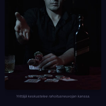
Yrittäjä keskustelee rahoitusneuvojan kanssa.