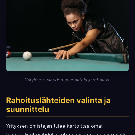
Yrityksen talouden suunnittelu ja rahoitus.
Rahoituslähteiden valinta ja
suunnittelu
Yrityksen omistajan tulee kartoittaa omat
taloudelliset mahdollisuutensa ja arvioida varovasti,