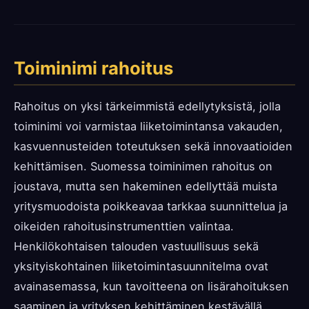
Toiminimi rahoitus
Rahoitus on yksi tärkeimmistä edellytyksistä, jolla
toiminimi voi varmistaa liiketoimintansa vakauden,
kasvuennusteiden toteutuksen sekä innovaatioiden
kehittämisen. Suomessa toiminimen rahoitus on
joustava, mutta sen hakeminen edellyttää muista
yritysmuodoista poikkeavaa tarkkaa suunnittelua ja
oikeiden rahoitusinstrumenttien valintaa.
Henkilökohtaisen talouden vastuullisuus sekä
yksityiskohtainen liiketoimintasuunnitelma ovat
avainasemassa, kun tavoitteena on lisärahoituksen
saaminen ja yrityksen kehittäminen kestävällä