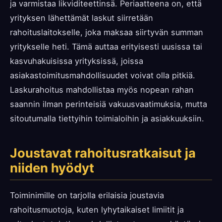
ja varmistaa likviditeettinsä. Periaatteena on, että
yrityksen lähettämät laskut siirretään
rahoituslaitokselle, joka maksaa siirtyvän summan
yritykselle heti. Tämä auttaa erityisesti uusissa tai
kasvuhakuisissa yrityksissä, joissa
asiakastoimitusmahdollisuudet voivat olla pitkiä.
Laskurahoitus mahdollistaa myös nopean rahan
saannin ilman perinteisiä vakuusvaatimuksia, mutta
sitoutumalla tiettyihin toimialoihin ja asiakkuuksiin.
Joustavat rahoitusratkaisut ja
niiden hyödyt
Toiminimille on tarjolla erilaisia joustavia
rahoitusmuotoja, kuten lyhytaikaiset limiitit ja