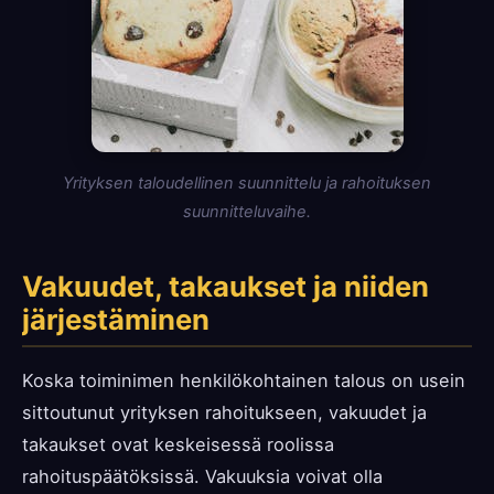
Yrityksen taloudellinen suunnittelu ja rahoituksen
suunnitteluvaihe.
Vakuudet, takaukset ja niiden
järjestäminen
Koska toiminimen henkilökohtainen talous on usein
sittoutunut yrityksen rahoitukseen, vakuudet ja
takaukset ovat keskeisessä roolissa
rahoituspäätöksissä. Vakuuksia voivat olla