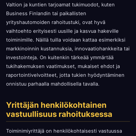
Valtion ja kuntien tarjoamat tukimuodot, kuten
Business Finlandin tai paikallisten
yrityshautomoiden rahoitustuki, ovat hyvä
vaihtoehto erityisesti uusille ja kasvua hakeville
toiminimille. Näillä tuilla voidaan kattaa esimerkiksi
markkinoinnin kustannuksia, innovaatiohankkeita tai
investointeja. On kuitenkin tärkeää ymmärtää
tukihakemuksen vaatimukset, mukaiset ehdot ja
raportointivelvoitteet, jotta tukien hyödyntäminen
onnistuu parhaalla mahdollisella tavalla.
Yrittäjän henkilökohtainen
vastuullisuus rahoituksessa
Toiminimiyrittäjä on henkilökohtaisesti vastuussa