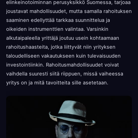
elinkeinotoiminnan perusyksikkö Suomessa, tarjoaa
joustavat mahdollisuudet, mutta samalla rahoituksen
saaminen edellyttää tarkkaa suunnittelua ja
oikeiden instrumenttien valintaa. Varsinkin
alkutaipaleella yrittäjä joutuu usein kohtaamaan
rahoitushaasteita, jotka liittyvät niin yrityksen
taloudelliseen vakautukseen kuin tulevaisuuden
investointiinkin. Rahoitusmahdollisuudet voivat
vaihdella suuresti siitä riippuen, missä vaiheessa
yritys on ja mitä tavoitteita sille asetetaan.