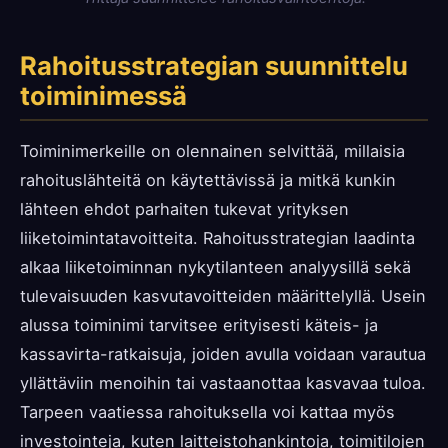
Rahoitusstrategian suunnittelu
toiminimessä
Toiminimerkeille on olennainen selvittää, millaisia
rahoituslähteitä on käytettävissä ja mitkä kunkin
lähteen ehdot parhaiten tukevat yrityksen
liiketoimintatavoitteita. Rahoitusstrategian laadinta
alkaa liiketoiminnan nykytilanteen analyysillä sekä
tulevaisuuden kasvutavoitteiden määrittelyllä. Usein
alussa toiminimi tarvitsee erityisesti käteis- ja
kassavirta-ratkaisuja, joiden avulla voidaan varautua
yllättäviin menoihin tai vastaanottaa kasvavaa tuloa.
Tarpeen vaatiessa rahoituksella voi kattaa myös
investointeja, kuten laitteistohankintoja, toimitilojen