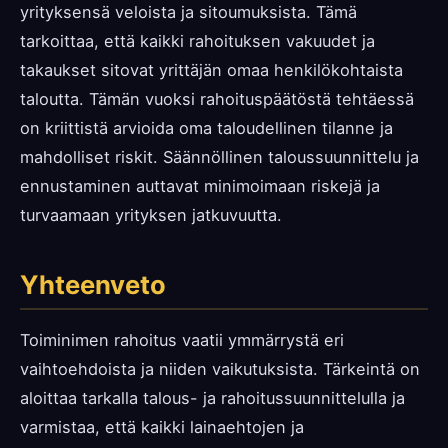
yrityksensä veloista ja sitoumuksista. Tämä
tarkoittaa, että kaikki rahoituksen vakuudet ja
takaukset sitovat yrittäjän omaa henkilökohtaista
taloutta. Tämän vuoksi rahoituspäätöstä tehtäessä
on kriittistä arvioida oma taloudellinen tilanne ja
mahdolliset riskit. Säännöllinen taloussuunnittelu ja
ennustaminen auttavat minimoimaan riskejä ja
turvaamaan yrityksen jatkuvuutta.
Yhteenveto
Toiminimen rahoitus vaatii ymmärrystä eri
vaihtoehdoista ja niiden vaikutuksista. Tärkeintä on
aloittaa tarkalla talous- ja rahoitussuunnittelulla ja
varmistaa, että kaikki lainaehtojen ja