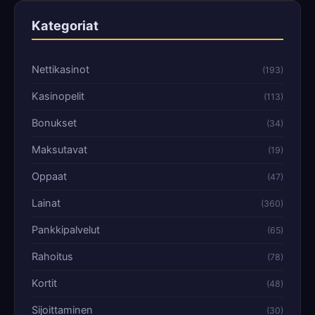
Kategoriat
Nettikasinot
(193)
Kasinopelit
(113)
Bonukset
(34)
Maksutavat
(19)
Oppaat
(47)
Lainat
(360)
Pankkipalvelut
(65)
Rahoitus
(78)
Kortit
(48)
Sijoittaminen
(30)