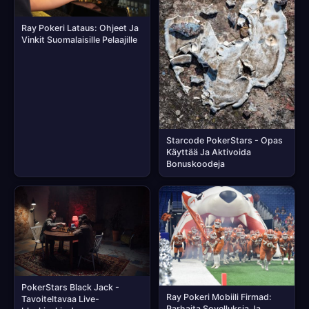
Ray Pokeri Lataus: Ohjeet Ja
Vinkit Suomalaisille Pelaajille
Starcode PokerStars - Opas
Käyttää Ja Aktivoida
Bonuskoodeja
PokerStars Black Jack -
Ray Pokeri Mobiili Firmad:
Tavoiteltavaa Live-
Parhaita Sovelluksia Ja