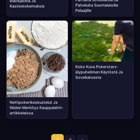
blackjackia Ja
Palveluita Suomalaisille
Kasinokokemuksia
Pelaajille
Koko Kuva Pokerstars-
älypuhelimen Käytöstä Ja
Sovelluksesta
Nettipokerikeskustelut Ja
Niiden Merkitys Kauppalehti-
artikkeleissa