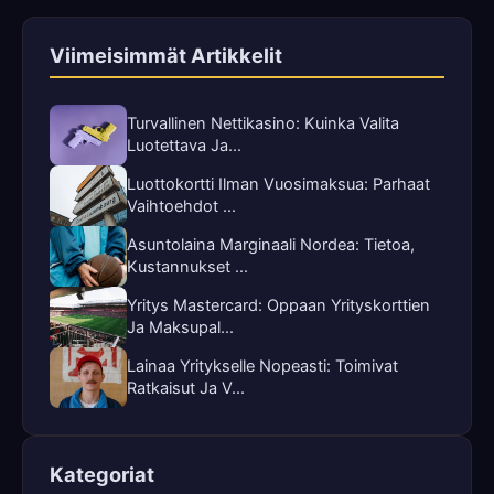
Viimeisimmät Artikkelit
Turvallinen Nettikasino: Kuinka Valita
Luotettava Ja...
Luottokortti Ilman Vuosimaksua: Parhaat
Vaihtoehdot ...
Asuntolaina Marginaali Nordea: Tietoa,
Kustannukset ...
Yritys Mastercard: Oppaan Yrityskorttien
Ja Maksupal...
Lainaa Yritykselle Nopeasti: Toimivat
Ratkaisut Ja V...
Kategoriat