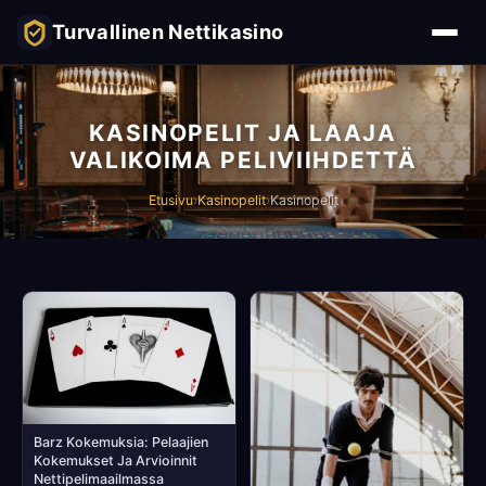
Turvallinen Nettikasino
KASINOPELIT JA LAAJA
VALIKOIMA PELIVIIHDETTÄ
Etusivu
Kasinopelit
Kasinopelit
Barz Kokemuksia: Pelaajien
Kokemukset Ja Arvioinnit
Nettipelimaailmassa