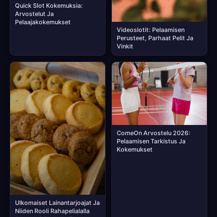
Quick Slot Kokemuksia:
Arvostelut Ja
Pelaajakokemukset
Videoslotit: Pelaamisen
Perusteet, Parhaat Pelit Ja
Vinkit
ComeOn Arvostelu 2026:
Pelaamisen Tarkistus Ja
Kokemukset
Ulkomaiset Lainantarjoajat Ja
Niiden Rooli Rahapelialalla