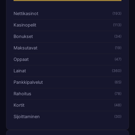
Nettikasinot
(193)
Kasinopelit
(113)
Bonukset
(34)
Maksutavat
(19)
Oppaat
(47)
Lainat
(360)
Pankkipalvelut
(65)
Rahoitus
(78)
Kortit
(48)
Sijoittaminen
(30)