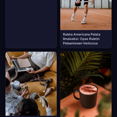
Ruleta Americana Pelata
Ilmaiseksi: Opas Ruletin
Pelaamiseen Verkossa