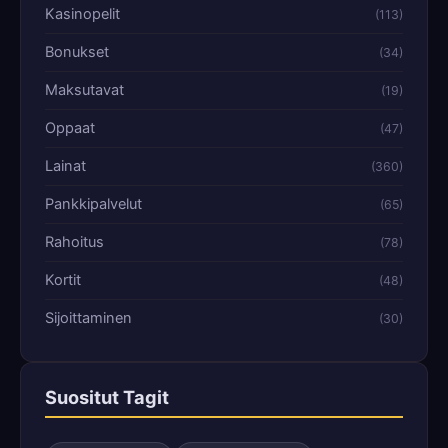
Kasinopelit
(113)
Bonukset
(34)
Maksutavat
(19)
Oppaat
(47)
Lainat
(360)
Pankkipalvelut
(65)
Rahoitus
(78)
Kortit
(48)
Sijoittaminen
(30)
Suositut Tagit