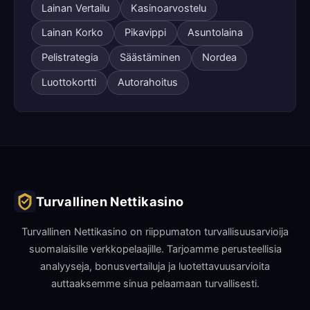
Lainan Vertailu
Kasinoarvostelu
Lainan Korko
Pikavippi
Asuntolaina
Pelistrategia
Säästäminen
Nordea
Luottokortti
Autorahoitus
Turvallinen Nettikasino
Turvallinen Nettikasino on riippumaton turvallisuusarvioija
suomalaisille verkkopelaajille. Tarjoamme perusteellisia
analyyseja, bonusvertailuja ja luotettavuusarvioita
auttaaksemme sinua pelaamaan turvallisesti.