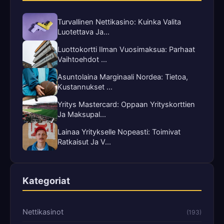
Turvallinen Nettikasino: Kuinka Valita
Luotettava Ja...
Luottokortti Ilman Vuosimaksua: Parhaat
Vaihtoehdot ...
Asuntolaina Marginaali Nordea: Tietoa,
Kustannukset ...
Yritys Mastercard: Oppaan Yrityskorttien
Ja Maksupal...
Lainaa Yritykselle Nopeasti: Toimivat
Ratkaisut Ja V...
Kategoriat
Nettikasinot
(193)