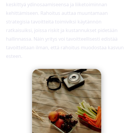
keskittyä ydinosaamiseensa ja liiketoiminnan
kehittämiseen. Rahoitus auttaa muuntamaan
strategisia tavoitteita toimiviksi käytännön
ratkaisuiksi, joissa riskit ja kustannukset pidetään
hallinnassa. Näin yritys voi tavoitteellisesti edistää
tavoitteitaan ilman, että rahoitus muodostaa kasvun
esteen.