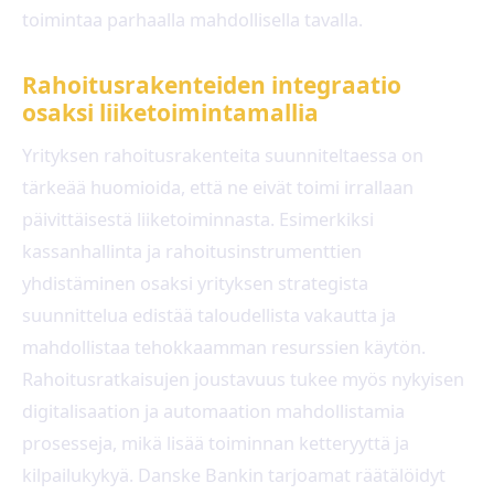
toimintaa parhaalla mahdollisella tavalla.
Rahoitusrakenteiden integraatio
osaksi liiketoimintamallia
Yrityksen rahoitusrakenteita suunniteltaessa on
tärkeää huomioida, että ne eivät toimi irrallaan
päivittäisestä liiketoiminnasta. Esimerkiksi
kassanhallinta ja rahoitusinstrumenttien
yhdistäminen osaksi yrityksen strategista
suunnittelua edistää taloudellista vakautta ja
mahdollistaa tehokkaamman resurssien käytön.
Rahoitusratkaisujen joustavuus tukee myös nykyisen
digitalisaation ja automaation mahdollistamia
prosesseja, mikä lisää toiminnan ketteryyttä ja
kilpailukykyä. Danske Bankin tarjoamat räätälöidyt