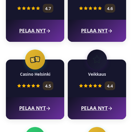
4.7
4.6
PELAA NYT
PELAA NYT
Casino Helsinki
Veikkaus
4.5
4.4
PELAA NYT
PELAA NYT