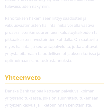
tulevaisuuden näkymiin.
Rahoituksen hakemiseen liittyy säädösten ja
vakuusvaatimusten hallinta, mikä voi olla vaativa
prosessi etenkin suurempien kalustoyksiköiden tai
pitkäaikaisten investointien kohdalla. On saatavilla
myös hallinta- ja seurantapalveluita, jotka auttavat
yritystä pitämään taloudellisen ohjauksen kurissa ja
optimoimaan rahoituskustannuksia.
Yhteenveto
Danske Bank tarjoaa kattavan palveluvalikoiman
yritysrahoituksessa, joka on suunniteltu tukemaan
yrityksen kasvua ja liiketoiminnan kehittämistä.