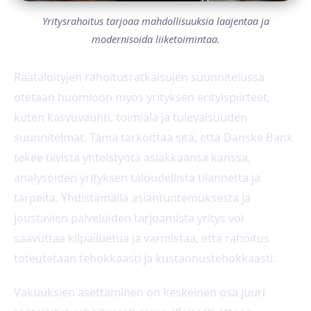
Yritysrahoitus tarjoaa mahdollisuuksia laajentaa ja
modernisoida liiketoimintaa.
Räätälöityjen rahoitusratkaisujen suunnitelussa
otetaan huomioon myös yrityksen erityispiirteet,
kuten kasvuvauhti, toimiala ja tulevaisuuden
suunnitelmat. Tämä tarkoittaa sitä, että Danske Bank
tekee tiivistä yhteistyötä asiakkaansa kanssa,
analysoiden yrityksen taloudellista tilannetta ja
tarpeita. Yhdistämällä asiantuntemuksesta ja
joustavien palveluiden tarjoamista yritys voi
saavuttaa kilpailuetua ja varmistaa, että rahoitus
toteutetaan tehokkaasti ja kustannustehokkaasti.
Vakuuksien asettaminen on keskeinen osa juuri