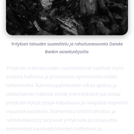
Yrityksen talouden suunnittelu ja rahoitusneuvonta Danske
Bankin asiantuntijoilta.
Yrityksen tulevaisuuden suunnitelmat vaativat myös
sisäistä hallintaa ja prosessien optimointia niiden
tukemiseksi. Rahoituspalveluiden oikea ajoitus ja
oikeanlainen hallinta voivat merkittävästi parantaa
yrityksen kykyä pysyä kilpailussa ja reagoida nopeisiin
muutoshaasteisiin. Esimerkiksi limiittirahoitus ja
rahoitusleasing tarjoavat yritykselle joustavuutta
esimerkiksi kausivaihteluiden hallintaan ja