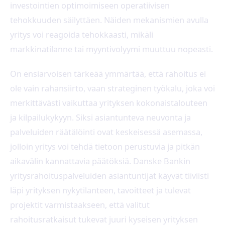
investointien optimoimiseen operatiivisen
tehokkuuden säilyttäen. Näiden mekanismien avulla
yritys voi reagoida tehokkaasti, mikäli
markkinatilanne tai myyntivolyymi muuttuu nopeasti.
On ensiarvoisen tärkeää ymmärtää, että rahoitus ei
ole vain rahansiirto, vaan strateginen työkalu, joka voi
merkittävästi vaikuttaa yrityksen kokonaistalouteen
ja kilpailukykyyn. Siksi asiantunteva neuvonta ja
palveluiden räätälöinti ovat keskeisessä asemassa,
jolloin yritys voi tehdä tietoon perustuvia ja pitkän
aikavälin kannattavia päätöksiä. Danske Bankin
yritysrahoituspalveluiden asiantuntijat käyvät tiiviisti
läpi yrityksen nykytilanteen, tavoitteet ja tulevat
projektit varmistaakseen, että valitut
rahoitusratkaisut tukevat juuri kyseisen yrityksen