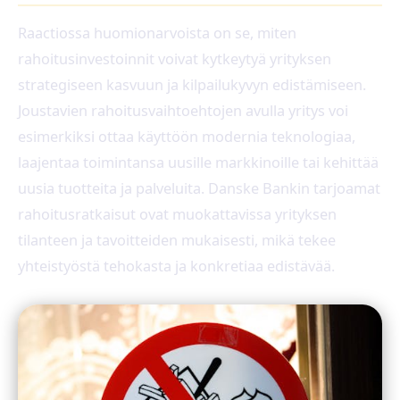
Raactiossa huomionarvoista on se, miten
rahoitusinvestoinnit voivat kytkeytyä yrityksen
strategiseen kasvuun ja kilpailukyvyn edistämiseen.
Joustavien rahoitusvaihtoehtojen avulla yritys voi
esimerkiksi ottaa käyttöön modernia teknologiaa,
laajentaa toimintansa uusille markkinoille tai kehittää
uusia tuotteita ja palveluita. Danske Bankin tarjoamat
rahoitusratkaisut ovat muokattavissa yrityksen
tilanteen ja tavoitteiden mukaisesti, mikä tekee
yhteistyöstä tehokasta ja konkretiaa edistävää.