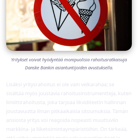
Yritykset voivat hyödyntää monipuolisia rahoitusratkaisuja
Danske Bankin asiantuntijoiden avustuksella.
Lisäksi yritysrahoitus ei ole vain velkarahaa; se
sisältää myös joustavia rahoitusinstrumentteja, kuten
limiittirahoitusta, joka tarjoaa likviditeetin hallinnan
joustavuutta ilman pitkäaikaisia sitoumuksia. Tämän
ansiosta yritys voi reagoida nopeasti muuttuviin
markkina- ja liiketoimintaympäristöihin. On tärkeää,