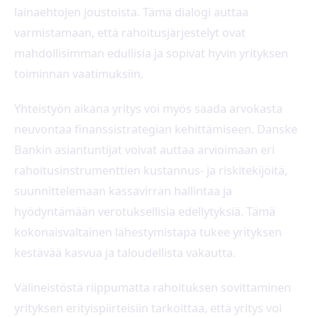
lainaehtojen joustoista. Tämä dialogi auttaa
varmistamaan, että rahoitusjärjestelyt ovat
mahdollisimman edullisia ja sopivat hyvin yrityksen
toiminnan vaatimuksiin.
Yhteistyön aikana yritys voi myös saada arvokasta
neuvontaa finanssistrategian kehittämiseen. Danske
Bankin asiantuntijat voivat auttaa arvioimaan eri
rahoitusinstrumenttien kustannus- ja riskitekijöitä,
suunnittelemaan kassavirran hallintaa ja
hyödyntämään verotuksellisia edellytyksiä. Tämä
kokonaisvaltainen lähestymistapa tukee yrityksen
kestävää kasvua ja taloudellista vakautta.
Välineistöstä riippumatta rahoituksen sovittaminen
yrityksen erityispiirteisiin tarkoittaa, että yritys voi