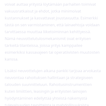
voivat auttaa yritystä löytämään parhaiten toimivat
vakuusratkaisut ja ehdot, jotka minimoivat
kustannukset ja kasvattavat joustavuutta. Esimerkki
tästä on sen varmistaminen, että lainaehtoja voidaan
tarvittaessa muuttaa liiketoiminnan kehittyessä.
Nämä neuvottelutulosmekanismit ovat erityisen
tärkeitä tilanteissa, joissa yritys kamppailee
esimerkiksi kassavajeen tai operatiivisten muutosten
kanssa.
Lisäksi neuvottelujen aikana pankki tarjoaa arvokasta
neuvontaa rahoituksen hallintaan ja strategiseen
talouden suunnitteluun. Rahoitusinstrumenttien
kuten limiittien, leasingin ja erityisten lainojen
hyödyntäminen edellyttää yhteistä näkemystä
tulevaisuuden tavoitteista ja mahdollisuuksista.