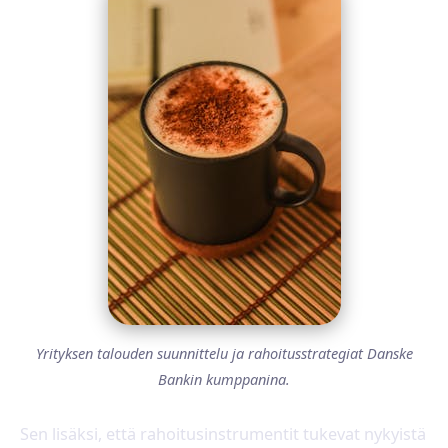
Yrityksen talouden suunnittelu ja rahoitusstrategiat Danske
Bankin kumppanina.
Sen lisäksi, että rahoitusinstrumentit tukevat nykyistä